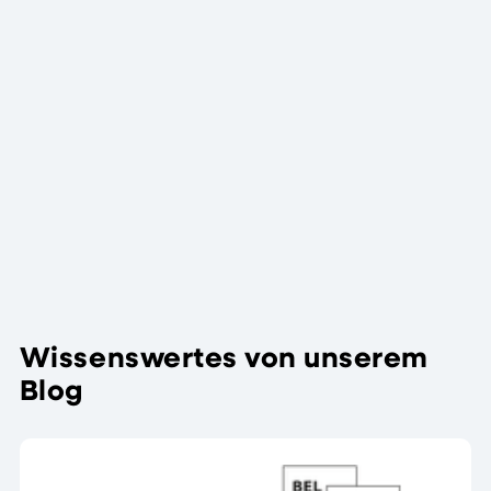
Till
Stadermann
Till Stadermann
ist seit 2022 der
Leiter für
Vertrieb und
Marketing beim
Software
Weitere
Service
Beiträge
Stadermann
Wissenswertes von unserem
Blog