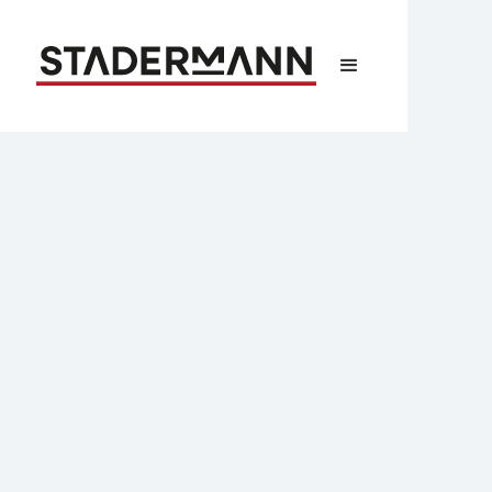
MDR
Kurz erklärt:
Medizinprodukte-
Verordnung (MDR) im
Dentallabor
TL;DR:
Die EU-Medizinprodukte-
Verordnung (MDR) gilt seit 2021 auch für