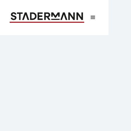
Recht
Checkliste: Erfolgreiche
Personalzeiterfassung im
Dentallabor
TL;DR:
Das Bundesarbeitsgericht hat die