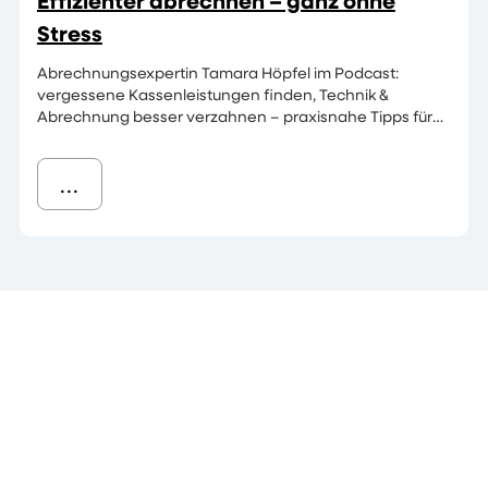
Effizienter abrechnen – ganz ohne
Stress
Abrechnungsexpertin Tamara Höpfel im Podcast:
vergessene Kassenleistungen finden, Technik &
Abrechnung besser verzahnen – praxisnahe Tipps für
dein Labor.
...
All‑in‑One‑Software fürs Dentallabor