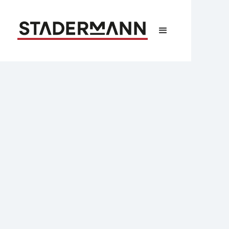
Abrechnung
Update: Entdecken Sie
die neuesten Funktionen
der DENTAplus
Dentalabrechnung
TL;DR:
Das neue Update der DENTAplus®
Dentalabrechnung bringt sechs