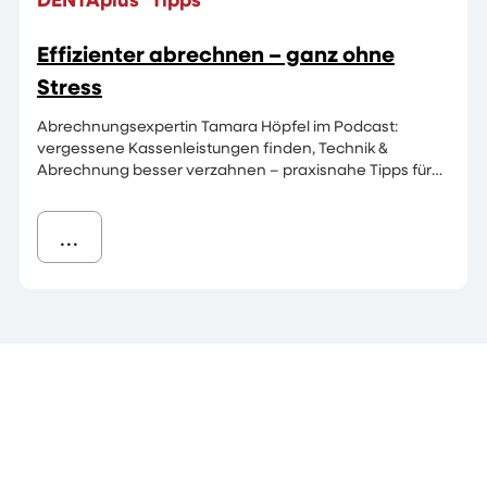
DENTAplus® Tipps
Effizienter abrechnen – ganz ohne
Stress
Abrechnungsexpertin Tamara Höpfel im Podcast:
vergessene Kassenleistungen finden, Technik &
Abrechnung besser verzahnen – praxisnahe Tipps für
dein Labor.
...
All‑in‑One‑Software fürs Dentallabor