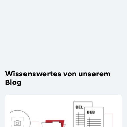
Tom
Stadermann
Tom Stadermann
schreibt als Leiter
Technik und
Support über die
technischen
Weitere
Herausforderungen
Beiträge
im Dentallabor.
Wissenswertes von unserem
Blog