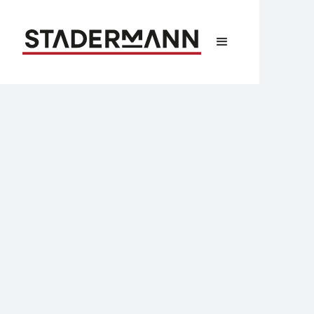
DENTAplus® Tipps
Interessante DENTAplus
Programm-Module
TL;DR:
DENTAplus® bietet nützliche
Erweiterungen, die deinen Laboralltag
spürbar erleichtern: UPS®-
Direktanbindung für schnellen Versand,