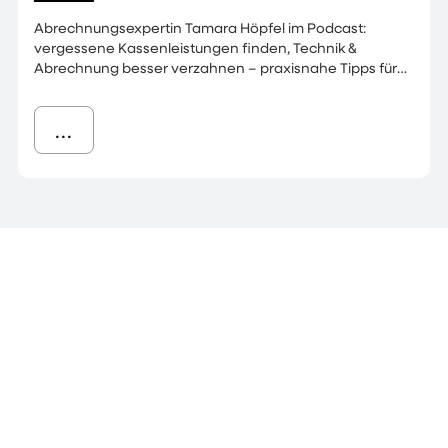
Abrechnungsexpertin Tamara Höpfel im Podcast:
vergessene Kassenleistungen finden, Technik &
Abrechnung besser verzahnen – praxisnahe Tipps für
dein Labor.
...
All‑in‑One‑Software fürs Dentallabor
› Anwender
› Praxislabor